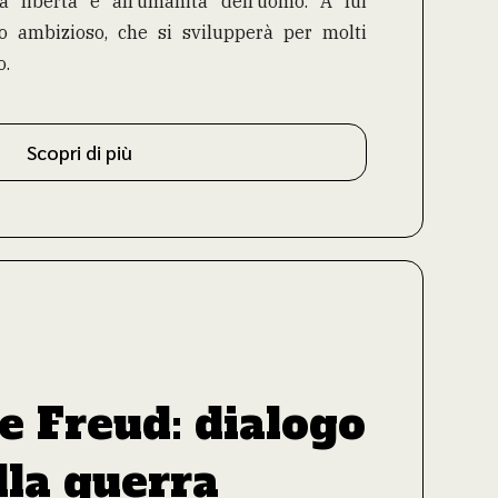
a libertà e all’umanità dell’uomo. A lui
o ambizioso, che si svilupperà per molti
o.
Scopri di più
e Freud: dialogo
lla guerra