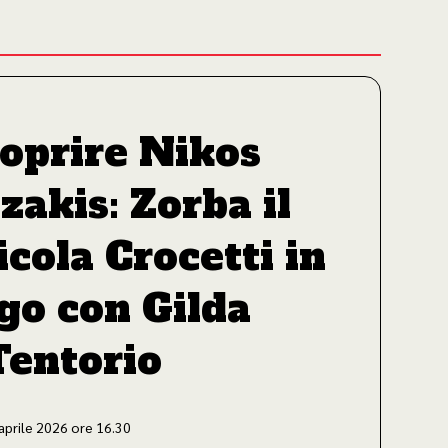
coprire Nikos
akis: Zorba il
icola Crocetti in
go con Gilda
Tentorio
prile 2026 ore 16.30