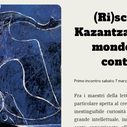
(Ri)s
Kazantza
mondo
con
Primo incontro sabato 7 marz
Fra i maestri della le
particolare spetta al cr
inestinguibile curiosit
grande intellettuale, i