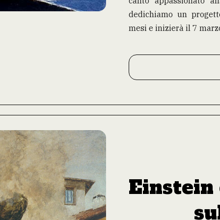
canto appassionato all
dedichiamo
un progett
mesi e inizierà il 7 marz
Einstein 
su