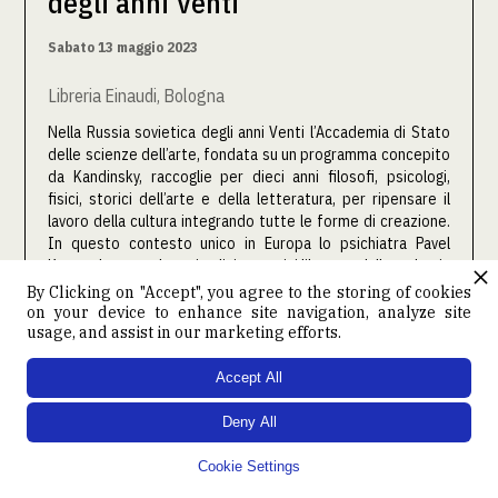
degli anni Venti
Sabato 13 maggio 2023
Libreria Einaudi, Bologna
Nella Russia sovietica degli anni Venti l’Accademia di Stato
delle scienze dell’arte, fondata su un programma concepito
da Kandinsky, raccoglie per dieci anni filosofi, psicologi,
fisici, storici dell’arte e della letteratura, per ripensare il
lavoro della cultura integrando tutte le forme di creazione.
In questo contesto unico in Europa lo psichiatra Pavel
Karpov lavora sule attitudini creatrici liberate dalla malattia
mentale: non un’arte dei folli ma, in un ribaltamento di
By Clicking on "Accept", you agree to the storing of cookies
prospettiva, la follia come metafora culturale del fare
on your device to enhance site navigation, analyze site
usage, and assist in our marketing efforts.
creatore.

CONTINUA A LEGGERE
Accept All
Deny All
Cookie Settings