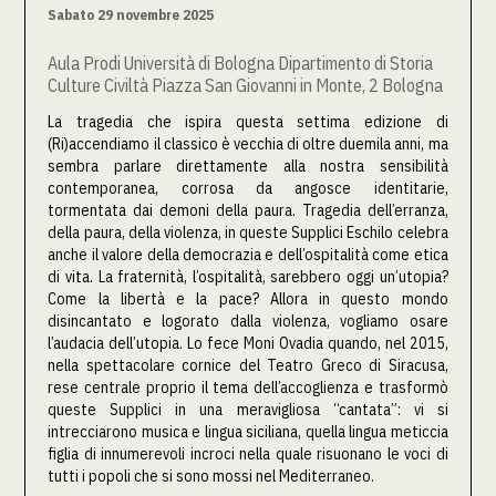
Sabato 29 novembre 2025
Aula Prodi Università di Bologna Dipartimento di Storia
Culture Civiltà Piazza San Giovanni in Monte, 2 Bologna
La tragedia che ispira questa settima edizione di
(Ri)accendiamo il classico è vecchia di oltre duemila anni, ma
sembra parlare direttamente alla nostra sensibilità
contemporanea, corrosa da angosce identitarie,
tormentata dai demoni della paura. Tragedia dell’erranza,
della paura, della violenza, in queste Supplici Eschilo celebra
anche il valore della democrazia e dell’ospitalità come etica
di vita. La fraternità, l’ospitalità, sarebbero oggi un’utopia?
Come la libertà e la pace? Allora in questo mondo
disincantato e logorato dalla violenza, vogliamo osare
l’audacia dell’utopia. Lo fece Moni Ovadia quando, nel 2015,
nella spettacolare cornice del Teatro Greco di Siracusa,
rese centrale proprio il tema dell’accoglienza e trasformò
queste Supplici in una meravigliosa “cantata”: vi si
intrecciarono musica e lingua siciliana, quella lingua meticcia
figlia di innumerevoli incroci nella quale risuonano le voci di
tutti i popoli che si sono mossi nel Mediterraneo.