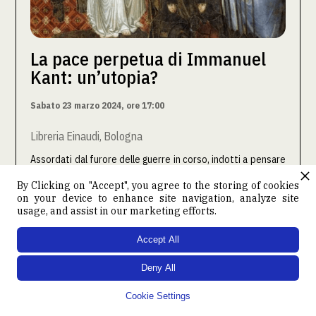
La pace perpetua di Immanuel
Kant: un’utopia?
Sabato 23 marzo 2024, ore 17:00
Libreria Einaudi, Bologna
Assordati dal furore delle guerre in corso, indotti a pensare
che la guerra sia il destino inevitabile dell’umanità, l’idea di
By Clicking on "Accept", you agree to the storing of cookies
pace perpetua di Kant pare un sogno da filosofi. E tuttavia
on your device to enhance site navigation, analyze site
l’accusa di utopia va messa alla prova delle pagine kantiane.
usage, and assist in our marketing efforts.
Non è una condizione immaginaria e irrealizzabile che da
esse emerge ma, al contrario, una riflessione rigorosa ed
Accept All
esigente sul concetto di pace: solo a partire da lì ci si potrà
interrogare sul carattere illusorio o meno dell’idea di pace
Deny All
perpetua.

Cookie Settings
CONTINUA A LEGGERE