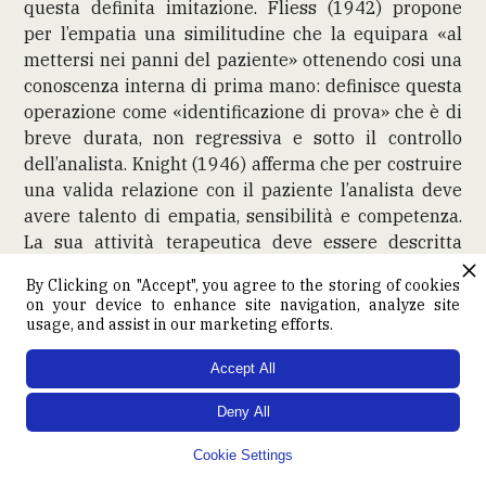
questa definita imitazione. Fliess (1942) propone
per l’empatia una similitudine che la equipara «al
mettersi nei panni del paziente» ottenendo cosi una
conoscenza interna di prima mano: definisce questa
operazione come «identificazione di prova» che è di
breve durata, non regressiva e sotto il controllo
dell’analista. Knight (1946) afferma che per costruire
una valida relazione con il paziente l’analista deve
avere talento di empatia, sensibilità e competenza.
La sua attività terapeutica deve essere descritta
come una flessibile alternanza tra empatia ed
By Clicking on "Accept", you agree to the storing of cookies
obiettività.
on your device to enhance site navigation, analyze site
«Il terapeuta deve seguire il paziente con empatia
usage, and assist in our marketing efforts.
nelle sue azioni irrazionali, sedere con lui,
Accept All
camminare con lui, giocare con lui, tentare
costantemente di comprendere e dì rimandare al
Deny All
paziente il prodotto della sua comprensione.»
Questo autore descrive in tal modo soprattutto il suo
Cookie Settings
stile di lavoro con i pazienti psicotici, e utilizza per la