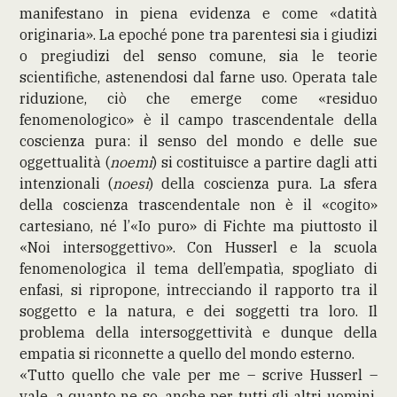
manifestano in piena evidenza e come «datità
originaria». La epoché pone tra parentesi sia i giudizi
o pregiudizi del senso comune, sia le teorie
scientifiche, astenendosi dal farne uso. Operata tale
riduzione, ciò che emerge come «residuo
fenomenologico» è il campo trascendentale della
coscienza pura: il senso del mondo e delle sue
oggettualità (
noemi
) si costituisce a partire dagli atti
intenzionali (
noesi
) della coscienza pura. La sfera
della coscienza trascendentale non è il «cogito»
cartesiano, né l’«Io puro» di Fichte ma piuttosto il
«Noi intersoggettivo». Con Husserl e la scuola
fenomenologica il tema dell’empatìa, spogliato di
enfasi, si ripropone, intrecciando il rapporto tra il
soggetto e la natura, e dei soggetti tra loro. Il
problema della intersoggettività e dunque della
empatia si riconnette a quello del mondo esterno.
«Tutto quello che vale per me – scrive Husserl –
vale, a quanto ne so, anche per tutti gli altri uomini,