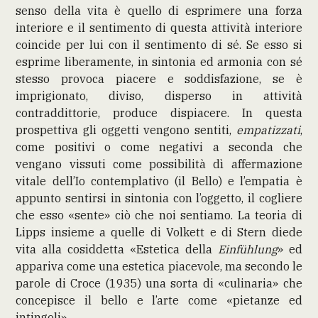
senso della vita è quello di esprimere una forza
interiore e il sentimento di questa attività interiore
coincide per lui con il sentimento di sé. Se esso si
esprime liberamente, in sintonia ed armonia con sé
stesso provoca piacere e soddisfazione, se è
imprigionato, diviso, disperso in attività
contraddittorie, produce dispiacere. In questa
prospettiva gli oggetti vengono sentiti,
empatizzati
,
come positivi o come negativi a seconda che
vengano vissuti come possibilità dì affermazione
vitale dell’Io contemplativo (il Bello) e l’empatia è
appunto sentirsi in sintonia con l’oggetto, il cogliere
che esso «sente» ciò che noi sentiamo. La teoria di
Lipps insieme a quelle di Volkett e di Stern diede
vita alla cosiddetta «Estetica della
Einfühlung
» ed
appariva come una estetica piacevole, ma secondo le
parole di Croce (1935) una sorta di «culinaria» che
concepisce il bello e l’arte come «pietanze ed
intingoli».