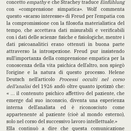
concetto
empathy
e che Strachey traduce
Einfühlung
con «comprensione simpatica». Wolf commenta
questo «scarso interesse» di Freud per l’empatia con
la compromissione con la filosofia materialistica del
tempo, che accettava dati misurabili e verificabili
con i dati delle scienze fisiche e fisiologiche, mentre i
dati psicoanalitici erano ottenuti in buona parte
attraverso la introspezione. Freud pur insistendo
sull’importanza della comprensione empatica per la
conoscenza della vita psichica dell’altro, non spiegò
l’origine e la natura di questo processo. Helene
Deutsch nell’articolo
Processi occulti nel corso
dell’analisi
del 1926 andò oltre quanto ipotizzò che:
« … il contenuto psichico affettivo del paziente, che
emerge dal suo inconscio, diventa una esperienza
interna dell’analista ed è riconosciuto come
appartenente al paziente (cioè al mondo esterno),
solo nel corso del successivo lavoro intellettuale.»
Ella continuò a dire che questa comunicazione