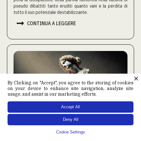
pseudo dibattiti tanto eruditi quanto vani e la perdita di
tutto il suo potenziale destabilizzante.

CONTINUA A LEGGERE
By Clicking on "Accept", you agree to the storing of cookies
on your device to enhance site navigation, analyze site
usage, and assist in our marketing efforts.
Accept All
Deny All
La catastrofe che si avvicina (La
Cookie Settings
catastrophe qui vient). Prima