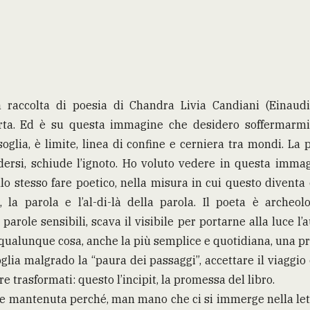
a raccolta di poesia di Chandra Livia Candiani (Einaudi
rta. Ed è su questa immagine che desidero soffermarmi 
soglia, è limite, linea di confine e cerniera tra mondi. L
dersi, schiude l’ignoto. Ho voluto vedere in questa immag
o stesso fare poetico, nella misura in cui questo diventa 
le, la parola e l’al-di-là della parola. Il poeta è archeo
 parole sensibili, scava il visibile per portarne alla luce l’a
 qualunque cosa, anche la più semplice e quotidiana, una p
oglia malgrado la “paura dei passaggi”, accettare il viaggio 
 trasformati: questo l’incipit, la promessa del libro.
mantenuta perché, man mano che ci si immerge nella let