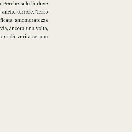
o. Perché solo là dove
 anche terrore, “ferro
cificata smemoratezza
avia, ancora una volta,
n si dà verità se non