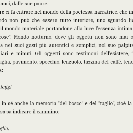
anci, dalle sue paure.
ne
ci fa entrare nel mondo della poetessa-narratrice, che 
rdo non può che essere tutto interiore, uno sguardo lie
il mondo materiale portandone alla luce l’essenza intima 
e cose”. Mondo notturno, dove gli oggetti non sono mai 
 nei suoi gesti più autentici e semplici, nel suo palpit
ri e minuti. Gli oggetti sono testimoni dell’esistere, “c
glia, pavimento, specchio, lenzuolo, tazzina del caffè, te
a:
 leggi
 in sé anche la memoria “del bosco” e del “taglio”, cioè l
ssa sa indicare il cammino:
glio,