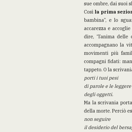
sue ombre, dai suoi sl
Così
la prima sezio
bambina”, e lo sgua
accarezza e accoglie 
dire, “l’anima dell
accompagnano la vita
movimenti più familia
compagni fidati: mani
tappeto. O la scrivani
porti i tuoi pesi
di parole e le leggere
degli oggetti.
Ma la scrivania porta
della morte. Perciò e
non seguire
il desiderio del bersa