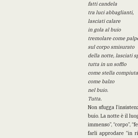
fatti candela
tra luci abbaglianti,
lasciati calare
in gola al buio
tremolare come palp
sul corpo smisurato
della notte, lasciati 
tutta in un soffio
come stella compiuta
come balzo
nel buio.
Tutta.
Non sfugga l’insisten
buio. La notte è il l
immenso”, “corpo”, “f
farli approdare “in r