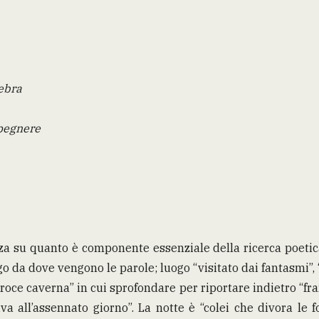
ebra
spegnere
za su quanto è componente essenziale della ricerca poetica: 
uogo da dove vengono le parole; luogo “visitato dai fantasmi”
eroce caverna” in cui sprofondare per riportare indietro “
iva all’assennato giorno”. La notte è “colei che divora le f