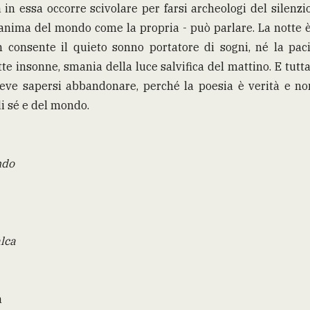
 in essa occorre scivolare per farsi archeologi del silenzi
l’anima del mondo come la propria - può parlare. La notte è
 consente il quieto sonno portatore di sogni, né la pa
otte insonne, smania della luce salvifica del mattino. E tutt
ve sapersi abbandonare, perché la poesia è verità e no
di sé e del mondo.
ndo
alca
a