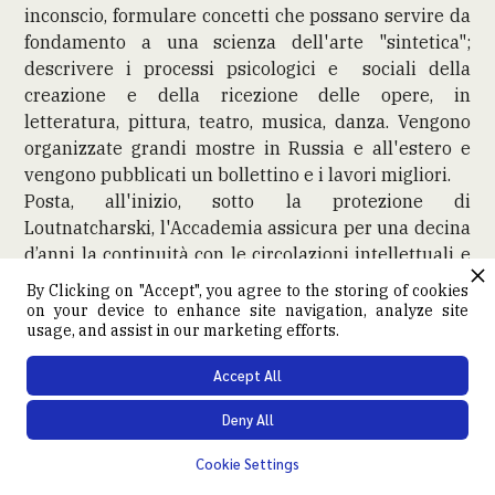
inconscio, formulare concetti che possano servire da
fondamento a una scienza dell'arte "sintetica";
descrivere i processi psicologici e sociali della
creazione e della ricezione delle opere, in
letteratura, pittura, teatro, musica, danza. Vengono
organizzate grandi mostre in Russia e all'estero e
vengono pubblicati un bollettino e i lavori migliori.
Posta, all'inizio, sotto la protezione di
Loutnatcharski, l'Accademia assicura per una decina
d’anni la continuità con le circolazioni intellettuali e
artistiche degli inizi del XX secolo. Ma, denunciata
By Clicking on "Accept", you agree to the storing of cookies
come "baluardo dell'idealismo", è sciolta nel 1928 e
on your device to enhance site navigation, analyze site
usage, and assist in our marketing efforts.
chiusa definitivamente nel 1930; molti studiosi
saranno consegnati a un tragico destino.
Accept All
Con Karpov e la commissione che dirige, le modeste
opere della follia ordinaria fanno il loro ingresso in
Deny All
vaste sperimentazioni, pensate insieme da artisti e
Cookie Settings
studiosi, per rinnovare la nostra comprensione delle
creazioni culturali. Gli storici e i teorici dell'arte che