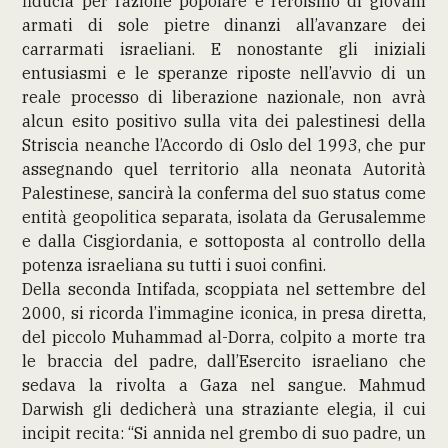
fiducia per l’azione popolare e l’eroismo di giovani
armati di sole pietre dinanzi all’avanzare dei
carrarmati israeliani. E nonostante gli iniziali
entusiasmi e le speranze riposte nell’avvio di un
reale processo di liberazione nazionale, non avrà
alcun esito positivo sulla vita dei palestinesi della
Striscia neanche l’Accordo di Oslo del 1993, che pur
assegnando quel territorio alla neonata Autorità
Palestinese, sancirà la conferma del suo status come
entità geopolitica separata, isolata da Gerusalemme
e dalla Cisgiordania, e sottoposta al controllo della
potenza israeliana su tutti i suoi confini.
Della seconda Intifada, scoppiata nel settembre del
2000, si ricorda l’immagine iconica, in presa diretta,
del piccolo Muhammad al-Dorra, colpito a morte tra
le braccia del padre, dall’Esercito israeliano che
sedava la rivolta a Gaza nel sangue. Mahmud
Darwish gli dedicherà una straziante elegia, il cui
incipit recita: “Si annida nel grembo di suo padre, un