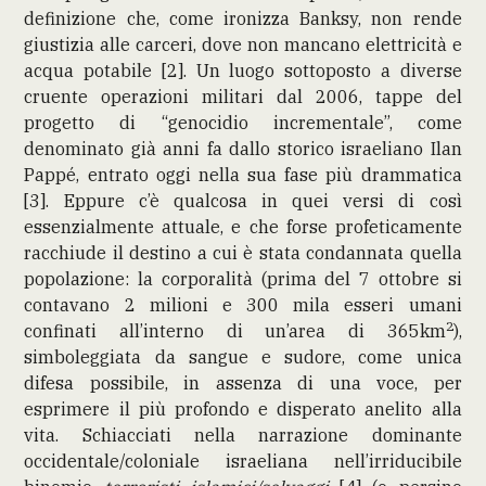
definizione che, come ironizza Banksy, non rende
giustizia alle carceri, dove non mancano elettricità e
acqua potabile [2]. Un luogo sottoposto a diverse
cruente operazioni militari dal 2006, tappe del
progetto di “genocidio incrementale”, come
denominato già anni fa dallo storico israeliano Ilan
Pappé, entrato oggi nella sua fase più drammatica
[3]. Eppure c’è qualcosa in quei versi di così
essenzialmente attuale, e che forse profeticamente
racchiude il destino a cui è stata condannata quella
popolazione: la corporalità (prima del 7 ottobre si
contavano 2 milioni e 300 mila esseri umani
2
confinati all’interno di un’area di 365km
),
simboleggiata da sangue e sudore, come unica
difesa possibile, in assenza di una voce, per
esprimere il più profondo e disperato anelito alla
vita. Schiacciati nella narrazione dominante
occidentale/coloniale israeliana nell’irriducibile