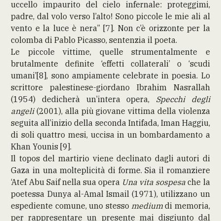
uccello impaurito del cielo infernale: proteggimi,
padre, dal volo verso l’alto! Sono piccole le mie ali al
vento e la luce è nera” [7]. Non c’è orizzonte per la
colomba di Pablo Picasso, sentenzia il poeta.
Le piccole vittime, quelle strumentalmente e
brutalmente definite ‘effetti collaterali’ o ‘scudi
umani’[8], sono ampiamente celebrate in poesia. Lo
scrittore palestinese-giordano Ibrahim Nasrallah
(1954) dedicherà un’intera opera,
Specchi degli
angeli
(2001), alla più giovane vittima della violenza
seguita all’inizio della seconda Intifada, Iman Haggiu,
di soli quattro mesi, uccisa in un bombardamento a
Khan Younis [9].
Il topos del martirio viene declinato dagli autori di
Gaza in una molteplicità di forme. Sia il romanziere
‘Atef Abu Saif nella sua opera
Una vita sospesa
che la
poetessa Dunya al-Amal Ismail (1971), utilizzano un
espediente comune, uno stesso
medium
di memoria,
per rappresentare un presente mai disgiunto dal