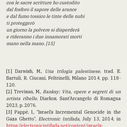
con le sacre scritture ho custodito
dal fosforo il sapore delle arance
e dal fumo tossico le tinte delle nubi
ti proteggerò
un giorno la polvere si disperderà
e rideranno i due innamorati morti
mano nella mano. [15]
[1] Darwish, M.,
Una trilogia palestinese
, trad. E.
Bartuli, R. Ciucani, Feltrinelli, Milano 2014, pp. 118-
120.
[2] Trevisan, M.,
Banksy: Vita, opere e segreti di un
artista ribelle
, Diarkos, Sant’Arcangelo di Romagna
2023, p. 2076.
[3] Pappé, I., “Israel’s Incremental Genocide in the
Gaza Ghetto”,
Electronic Intifada
, July 13, 2014, in
https://electronicintifada.net/content/israels-