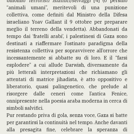
binomio
terroristi islamici/selvaggi
[4] (o persino
“animali umani”, meritevoli di una punizione
collettiva, come definiti dal Ministro della Difesa
israeliano Yoav Gallant il 9 ottobre per preparare
meglio il terreno della vendetta). Abbandonati da
tempo dai ‘fratelli arabi’, i palestinesi di Gaza sono
destinati a riaffermare l’ostinato paradigma della
resistenza collettiva per sopravvivere all’orrore che
incessantemente si abbatte su di loro. E il “farsi
esplodere” a cui allude Darwish, diversamente da
più letterali interpretazioni che richiamano gli
attentati di matrice jihadista, è atto oppositivo e
liberatorio, quasi palingenetico, che prelude al
risorgere dalle ceneri come l’antica Fenice,
onnipresente nella poesia araba moderna in cerca di
simboli salvifici.
Pur restando priva di gola, senza voce, Gaza si batte
per garantirsi la continuità nel tempo. Anche davanti
alla presagita fine, celebrare la speranza di