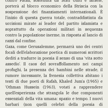
contro Fatah, sostenuta da Stati Uniti e Israele,
porterà al blocco economico della Striscia con la
sospensione dei finanziamenti internazionali. È
l’inizio di questa guerra totale, contraddistinta da
uccisioni mirate ai leader del partito islamista e
soprattutto da operazioni militari in sequenza
contro la popolazione inerme, in risposta al lancio di
razzi dal confine.
Gaza, come Gerusalemme, permarrà uno dei centri
focali dell’elaborazione poetica di numerosi scrittori
dediti a tradurre in poesia il senso di una ‘vita sotto
assedio’. Il caos del sovraffollamento nei campi
profughi, la presenza dei bambini nelle strade, il
rumore incessante, la frenesia collettiva abitano i
testi di due poeti di Rafah, Khaled Jum‘a (1965) e
‘Othman Hussein (1963), votati a rapprendere
quell’esperienza che strangola le due componenti
essenziali della vita umana: spazio e tempo. I nuovi
barbari (non quelli celebri della poesia di