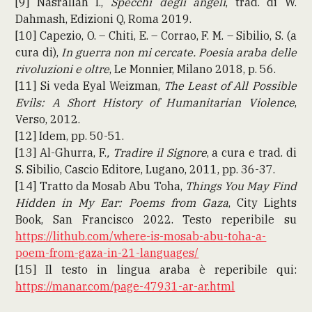
[9] Nasrallah I.,
Specchi degli angeli
, trad. di W.
Dahmash, Edizioni Q, Roma 2019.
[10] Capezio, O. – Chiti, E. – Corrao, F. M. – Sibilio, S. (a
cura di),
In guerra non mi cercate. Poesia araba delle
rivoluzioni e oltre
, Le Monnier, Milano 2018, p. 56.
[11] Si veda Eyal Weizman,
The Least of All Possible
Evils: A Short History of Humanitarian Violence
,
Verso, 2012.
[12] Idem, pp. 50-51.
[13] Al-Ghurra, F.
, Tradire il Signore
, a cura e trad. di
S. Sibilio, Cascio Editore, Lugano, 2011, pp. 36-37.
[14] Tratto da Mosab Abu
Toha,
Things You May Find
Hidden in My Ear: Poems from Gaza
, City Lights
Book, San Francisco 2022. Testo reperibile su
https://lithub.com/where-is-mosab-abu-toha-a-
poem-from-gaza-in-21-languages/
[15] Il testo in lingua araba è reperibile qui:
https://manar.com/page-47931-ar-ar.html