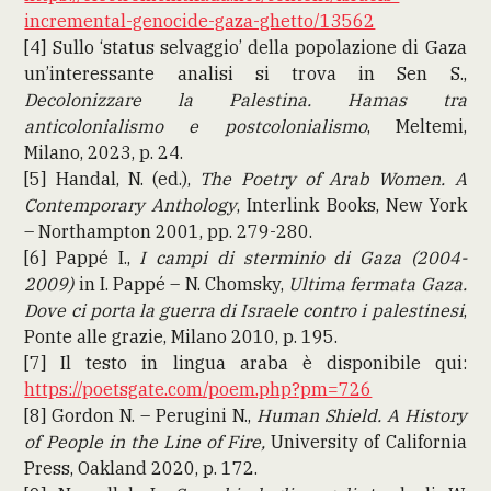
incremental-genocide-gaza-ghetto/13562
[4] Sullo ‘status selvaggio’ della popolazione di Gaza
un’interessante analisi si trova in Sen S.,
Decolonizzare la Palestina. Hamas tra
anticolonialismo e postcolonialismo
, Meltemi,
Milano, 2023, p. 24.
[5] Handal, N. (ed.),
The Poetry of Arab Women. A
Contemporary Anthology
, Interlink Books, New York
– Northampton 2001, pp. 279-280.
[6] Pappé I.,
I campi di sterminio di Gaza (2004-
2009)
in I. Pappé – N. Chomsky,
Ultima fermata Gaza.
Dove ci porta la guerra di Israele contro i palestinesi
,
Ponte alle grazie, Milano 2010, p. 195.
[7] Il testo in lingua araba è disponibile qui:
https://poetsgate.com/poem.php?pm=726
[8] Gordon N. – Perugini N.,
Human Shield. A History
of People in the Line of Fire,
University of California
Press, Oakland
2020, p. 172.