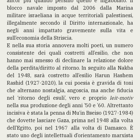
ancor più quando persino quello è ingabbiato. Il
blocco navale imposto dal 2006 dalla Marina
militare israeliana in acque territoriali palestinesi,
illegalmente secondo il Diritto internazionale, ha
negli anni impattato gravemente sulla vita e
sull’economia della Striscia.
E nella sua storia annovera molti poeti, un numero
consistente dei quali costretti all’esilio, che non
hanno mai smesso di declinare la relazione dolore
della perdita/diritto al ritorno. In seguito alla Nakba
del 1948, sarà costretto all’esilio Harun Hashem
Rashid (1927-2020), la cui poesia è gravida di toni
che alternano nostalgia, angoscia, ma anche fiducia
nel ‘ritorno degli esuli’, vero e proprio
leit-motiv
nella sua produzione degli anni ’50 e ’60. Altrettanto
incisiva è stata la penna di Mu‘in Bseiso (1927-1984)
che dovette lasciare Gaza, prima nel 1948 alla volta
dell’Egitto, poi nel 1967 alla volta di Damasco. È
stato uno degli intellettuali d’orientamento marxista