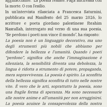
agghiacciante. La poesia resiste. Paga anch’essa con
la morte. O con l’esilio.
In un’intervista rilasciata a Francesca Saturnini,
pubblicata sul Manifesto del 25 marzo 2026, lo
scrittore e poeta giordano palestinese Ibrahim
Nasrallah, interrogato sul verso di una sua poesia,
“Se perdono i poeti non vince il mondo”, ha risposto:
La poesia non è un linguaggio decorativo, ma uno
degli strumenti più nobili che abbiamo per
difendere la bellezza e l’umanità. Quando i poeti
“perdono”, significa che anche l’immaginazione è
silenziata, la sensibilità diventa una debolezza, la
lingua è ridotta a strumento di potere, propaganda,
mera sopravvivenza. La poesia è spirito. La sconfitta
della bellezza significa sconfitta di tutto nelle nostre
vite. È vero che le arti, soprattutto la poesia, sono
una fragile forma di speranza. Ma sono necessarie
alle nostre anime e all’umanità per non arrugginirsi.
La poesia acuisce la consapevolezza della nostra